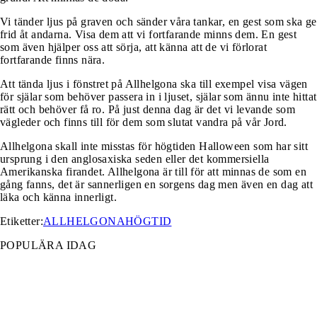
Vi tänder ljus på graven och sänder våra tankar, en gest som ska ge
frid åt andarna. Visa dem att vi fortfarande minns dem. En gest
som även hjälper oss att sörja, att känna att de vi förlorat
fortfarande finns nära.
Att tända ljus i fönstret på Allhelgona ska till exempel visa vägen
för själar som behöver passera in i ljuset, själar som ännu inte hittat
rätt och behöver få ro. På just denna dag är det vi levande som
vägleder och finns till för dem som slutat vandra på vår Jord.
Allhelgona skall inte misstas för högtiden Halloween som har sitt
ursprung i den anglosaxiska seden eller det kommersiella
Amerikanska firandet. Allhelgona är till för att minnas de som en
gång fanns, det är sannerligen en sorgens dag men även en dag att
läka och känna innerligt.
Etiketter:
ALLHELGONA
HÖGTID
POPULÄRA IDAG