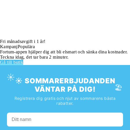
Fri månadsavgift i 1 år!
Kampanj
Populära
Fortum-appen hjälper dig att bli elsmart och sänka dina kostnader.
Teckna idag, det tar bara 2 minuter.
Gå till butik
☀️
☀️ SOMMARERBJUDANDEN
🏖️
VÄNTAR PÅ DIG!
Registrera dig gratis och njut av sommarens bästa
rabatter.