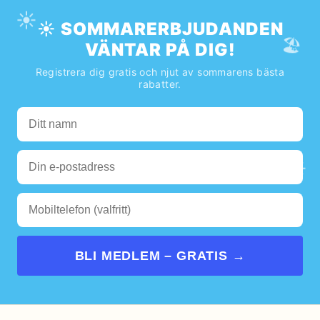
☀️
☀️ SOMMARERBJUDANDEN
🏖️
VÄNTAR PÅ DIG!
Registrera dig gratis och njut av sommarens bästa
rabatter.
🌊
☀️
BLI MEDLEM – GRATIS →