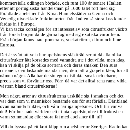
kommersiella odlingen började, och runt 100 år senare i Italien,
efter att portugisiska handelsmän på 1600-talet fört med sig
förädlade apelsiner från Kina. Handelsstäderna Genua och
Venedig utvecklade fruktimporten från Indien så stora lass kunde
färdas in i Europa.
Vi kan tacka korstågen för att intresset av söta citrusfrukter väckts
från första början då de gärna tog med sig exotiska varor hem.
Från början fanns bara pomerans, suckatcitron, citron och lime i
Europa.
Det är svårt att veta hur apelsinens släktträd ser ut då alla olika
citrusfrukter lätt korsades med varandra ute i det vilda, men idag
kan vi skilja på de olika sorterna och deras smaker. Den sura
citronen, den läskande mandarinen, den bittra grapefrukten, för att
nämna några. Alla har de sin egen distinkta smak och charm,
precis som vi förväntar oss. Förr, då var det alltså rena rama vilda
västern bland citrusfrukterna!
Men några arter av citrusfrukterna urskilde sig i smaken och det
var dem som vi människor bestämde oss för att förädla. Däribland
ovan nämnda frukter, och våra härliga apelsiner. Och tur var väl
det! För hur hade världen sett ut utan apelsinjuice till frukost en
varm sommardag eller stora fat med apelsiner till jul?
Vill du lyssna på ett kort klipp om apelsiner ur Sveriges Radio kan