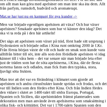
om allt man kan göra med apelsiner om man inte ska äta dem. Allt
från parfym, rumsdoft, hudvård och aromaterapi.
Mat.se har just nu en kampanj för nya kunder ->
Men var började egentligen apelsinen att växa? Och hur växer
apelsinen? Smakade apelsinen som hur vi känner den idag? Det
ska vi ta reda på i den här artikeln!
Det sägs att apelsinen som växer på träd, först hade sitt ursprung i
Sydostasien och började odlas i Kina runt omkring 2000 år f.Kr.
Från första början växte de vilt och hade en smak som kunde vara
alltifrån bitter till söt, inte alls som den förädlade apelsinen vi idag
känner till i våra hem – det var senare när man började leta efter
just de träden som bar de söta apelsinerna, i Kina, där de flesta
sorterna fanns och odlades, man fick fram den typiska, stora,
ljuvligt söta frukten.
Man tror att det var en förändring i klimatet som gjorde att
apelsinen och andra citrusfrukter kunde spridas och frodas, och det
var till Indien som den fördes efter Kina. Och från Indien fördes
den vidare i slutet av 1400-talet till södra Europa, Portugal,
Spanien och Sicilien, där apelsinträden främst planterades som
dekoration men man använde även apelsinerna som smaksättning i
olika fisk- och kötträtter. Det var i 1700-talets Spanien som den