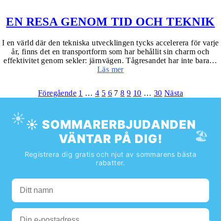
EN RESA GENOM TID OCH TEKNIK
I en värld där den tekniska utvecklingen tycks accelerera för varje
år, finns det en transportform som har behållit sin charm och
effektivitet genom sekler: järnvägen. Tågresandet har inte bara…
Läs mer
Föregående
1
…
4
5
6
7
8
9
10
…
30
Nästa
☀️
☀️ SOMMARERBJUDANDEN
🏖️
VÄNTAR PÅ DIG!
Registrera dig gratis och njut av sommarens bästa
rabatter.
🌊
☀️