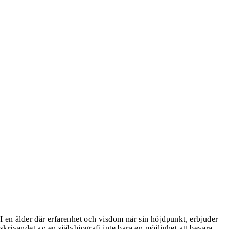
I en ålder där erfarenhet och visdom når sin höjdpunkt, erbjuder
skrivandet av en självbiografi inte bara en möjlighet att bevara