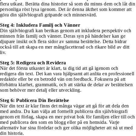
flera utkast. Berätta dina historier så som du minns dem och låt din
personliga röst lysa igenom. Det är denna äkthet som kommer att
göra din självbiografi gripande och minnesvärd.
Steg 4: Inkludera Familj och Vänner
Din självbiografi kan berikas genom att inkludera perspektiv och
minnen från familj och vänner. Deras syn på händelser kan ge
djupare insikt och flera sidor av samma berättelse. Detta bidrar
också till att skapa en mer mångfacetterad och rikare bild av ditt
liv.
Steg 5: Redigera och Revidera
När det första utkastet är klart, ta dig tid att gå igenom och
redigera din text. Det kan vara hjälpsamt att anlita en professionell
redaktör eller be en betrodd vän om feedback. Fokusera på att
förbättra klarhet, grammatik, och att stärka de delar av berättelsen
som behöver mer detalj eller utveckling.
Steg 6: Publicera Din Berättelse
När din text är klar finns det många vägar att gå för att dela den
med andra. Du kan välja att formellt publicera din självbiografi
genom ett förlag, skapa en mer privat bok för familjen eller till och
med publicera den som en blogg eller på en hemsida. Varje
alternativ har sina fördelar och ger olika möjligheter att nå ut med
din historia.