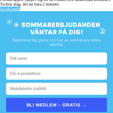
Teckna idag, det tar bara 2 minuter.
Gå till butik
☀️
☀️ SOMMARERBJUDANDEN
🏖️
VÄNTAR PÅ DIG!
Registrera dig gratis och njut av sommarens bästa
rabatter.
🌊
☀️
BLI MEDLEM – GRATIS →