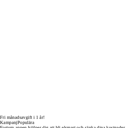
Fri månadsavgift i 1 år!
Kampanj
Populära
Fortum-appen hjälper dig att bli elsmart och sänka dina kostnader.