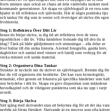
livets minnen utan också en chans att dela värdefulla insikter med
kommande generationer. Att skapa en självbiografi är en resa som
bjuder in till reflektion och självinsikt. Här är några praktiska tips
och tankar för dig som är senior och överväger att skriva din egen
livshistoria.
Steg 1: Reflektera Över Ditt Liv
Innan du börjar skriva, ta dig tid att reflektera över de stora
ögonblicken i ditt liv. Vilka händelser formade dig till den du är
idag? Tänk på både glädjeämnen och utmaningar – alla delar av
livet bidrar till din unika historia. Använd fotografin, gamla brev,
dagböcker och samtal med vänner och familj som verktyg för att
väcka minnen och samla material.
Steg 2: Organisera Dina Tankar
Struktur är nyckeln när du skriver en självbiografi. Bestäm dig för
hur du vill organisera din berättelse. Det kan vara kronologiskt,
tematiskt, eller genom att fokusera på specifika händelser som haft
stor betydelse i ditt liv. Skapa en grov disposition som inkluderar
huvudkapitel och de viktigaste punkterna som ska tas upp i varje
avsnitt.
Steg 3: Börja Skriva
Sätt igång med skrivandet utan att bekymra dig för att det ska vara
perfekt på första försöket. Skrivande är en process som ofta kräver