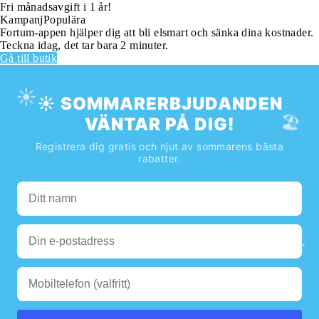
Fri månadsavgift i 1 år!
Kampanj
Populära
Fortum-appen hjälper dig att bli elsmart och sänka dina kostnader.
Teckna idag, det tar bara 2 minuter.
Gå till butik
☀️
☀️ SOMMARERBJUDANDEN
🏖️
VÄNTAR PÅ DIG!
Registrera dig gratis och njut av sommarens bästa
rabatter.
🌊
☀️