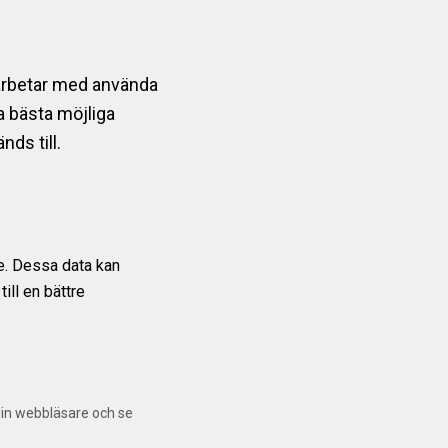
marbetar med använda
la bästa möjliga
ds till.
re. Dessa data kan
ill en bättre
 din webbläsare och se