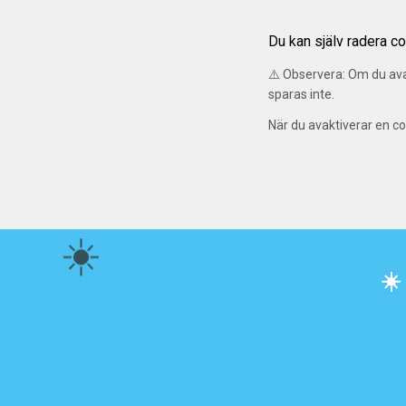
Du kan själv radera co
⚠️ Observera: Om du avak
sparas inte.
När du avaktiverar en c
☀️
☀