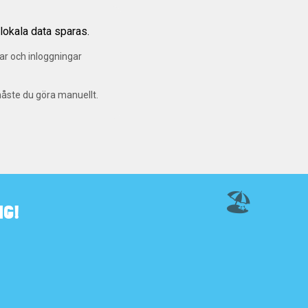
lokala data sparas.
gar och inloggningar
måste du göra manuellt.
🏖️
G!