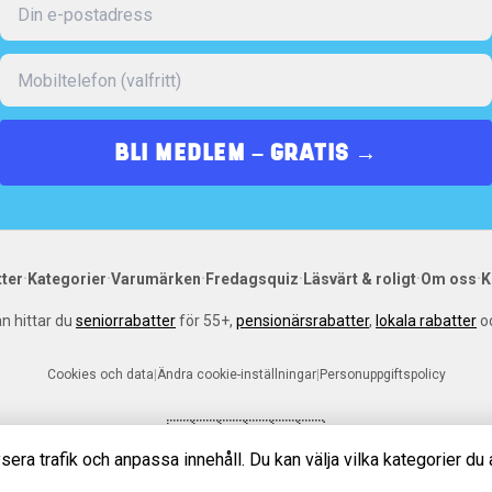
BLI MEDLEM – GRATIS →
·
·
·
·
·
·
tter
Kategorier
Varumärken
Fredagsquiz
Läsvärt & roligt
Om oss
K
n hittar du
seniorrabatter
för 55+,
pensionärsrabatter
,
lokala rabatter
o
Cookies och data
|
Ändra cookie-inställningar
|
Personuppgiftspolicy
🇩🇰
🇸🇪
🇳🇴
sera trafik och anpassa innehåll. Du kan välja vilka kategorier du 
©
2026
Hej Senior. Alla rättigheter förbehållna.