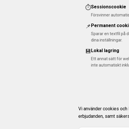
⏱️
Sessionscookie
Försvinner automatis
📌
Permanent cook
Sparar en textfil på 
dina inställningar.
💾
Lokal lagring
Ett annat sätt för we
inte automatiskt inklu
Vi använder cookies och lo
erbjudanden, samt säkerst