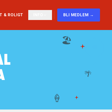
T & ROLIGT
INFO
BLI MEDLEM →
🏖️
AL
A
🌴
🍦