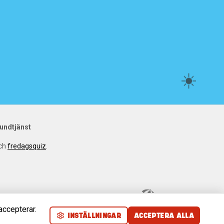
☀️
undtjänst
ch
fredagsquiz
.
🏖️
accepterar.
INSTÄLLNINGAR
ACCEPTERA ALLA