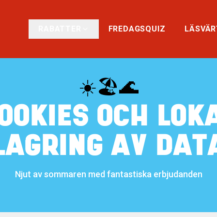
RABATTER
FREDAGSQUIZ
LÄSVÄR
☀️🏖️🌊
OOKIES OCH LOK
LAGRING AV DAT
Njut av sommaren med fantastiska erbjudanden