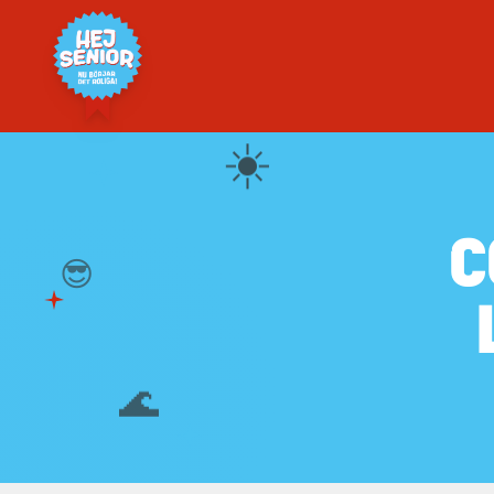
☀️
C
😎
🌊