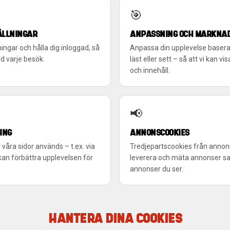
🎯
ÄLLNINGAR
ANPASSNING OCH MARKNA
ingar och hålla dig inloggad, så
Anpassa din upplevelse baserat
id varje besök.
läst eller sett – så att vi kan 
och innehåll.
📢
ING
ANNONSCOOKIES
 våra sidor används – t.ex. via
Tredjepartscookies från annon
 kan förbättra upplevelsen för
leverera och mäta annonser sa
annonser du ser.
HANTERA DINA COOKIES