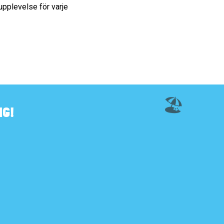
dupplevelse för varje
🏖️
G!