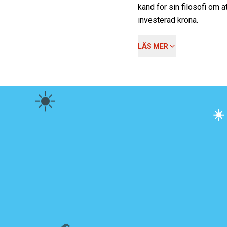
känd för sin filosofi om at
investerad krona.
LÄS MER
☀️
☀