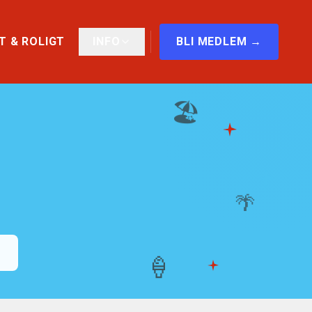
T & ROLIGT
INFO
BLI MEDLEM →
🏖️
🌴
🍦