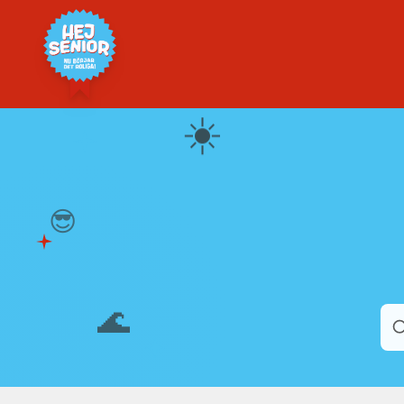
☀️
😎
🌊