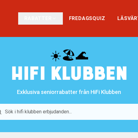
RABATTER
FREDAGSQUIZ
LÄSVÄR
☀️🏖️🌊
HIFI KLUBBEN
Exklusiva seniorrabatter från HiFi Klubben