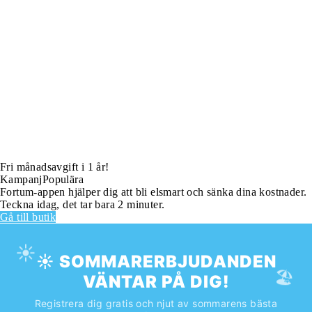
Fri månadsavgift i 1 år!
Kampanj
Populära
Fortum-appen hjälper dig att bli elsmart och sänka dina kostnader.
Teckna idag, det tar bara 2 minuter.
Gå till butik
☀️
☀️ SOMMARERBJUDANDEN
🏖️
VÄNTAR PÅ DIG!
Registrera dig gratis och njut av sommarens bästa