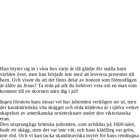
Han bryter sig in i våra hus varje år till glädje för snälla barn
världen över, men han började inte med att leverera presenter till
barn. Och visste du att det finns delar av honom som förmodligen
är äldre än Jesus? Ta reda på allt du behöver veta om en man som
kommer till en skorsten nära dig i jul!
Ingen förutom hans nissar vet hur jultomten verkligen ser ut, men
det karaktäristiska vita skägget och röda kläderna är i själva verket
skapelser av amerikanska serietecknare under den viktorianska
eran.
Den ursprungliga brittiska jultomten, som avbildas på 1600-talet,
hade ett skägg, men det var inte vitt, och hans klädfärg var grön,
inte röd. Och vi kan tacka skandinaviska myter för hans rendragna