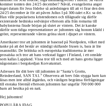
kommer tomten den 24/25 december? Nåväl, evangelierna anger
inget datum för Jesu födelse så anledningen till att vi firar den den
24/25 december är för att påven Julius I på 300-talet e.Kr. sa det.
Han ville popularisera kristendomen och tillägnade sig därför
existerande hedniska sedvänjor eftersom alla från romarna till
babylonierna firade början på slutet av vintern. Det är kanske
därför som tidiga representationer av jultomten såg honom klädd i
grönt, representerande vårens gröna skott i djupet av vintern.
Amerikaner tror att jultomten är baserad på Nordpolen, vilket med
tanke på att det består av ständigt skiftande frusen is, bara är lite
osannolikt. De brittiska och europeiska traditionerna är mer
prosaiska och tror att hans verkstad ligger i Finland, i ett område
som kallas Lappland. Vissa tror till och med att hans grotta ligger
någonstans i bergskedjan Korvatunturi.
Adressen för ditt brev till jultomten är “Santa’s Grotto,
Reindeerland, SAN TA1.” Observera att brev från stygga barn kan
läsas men inte alltid åtgärdas, och vänligen begränsa förfrågningar
till enstaka föremål eftersom jultomten har ungefär 700 000 000
barn att besöka på en natt.
Hej jultomten!
POPULÄRA IDAG