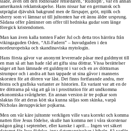
släde, även om den rödnosade renledaren, ‘Rudolph’, var en annan
amerikansk reklamskapelse. Hans nissar har en germansk och
utpräglat djävulsk bakgrund men de färspajer, gröt, mjölk och
sherry som vi lämnar ut till jultomten har ett ännu äldre ursprung.
Sådana offer påminner om offer till hedniska gudar som länge
föregick kristendomen.
Man kan även kalla tomten Fader Jul och detta tros härröra från
vikingaguden Oden, “All-Fadern” – huvudguden i den
nordeuropeiska och skandinaviska mytologin.
Hans första gåvor var anonymt levererade påsar med guldmynt till
en man så att han hade råd att gifta sina döttrar. Vissa berättelser
säger att han lämnade ett guldmynt i var och en av döttrarnas
strumpor och i andra att han tappade ut sina gåvor i mannens
skorsten för att dörren var låst. Det finns fortfarande andra, mer
bistra och grafiska varianter av historien. En variant var att en de
tre döttrarna på väg att gå in i prostitution för att undkomma
ekonomiska svårigheter. En annan version är tre pojkar som
slaktas för att deras kött ska kunna säljas som skinka, varpå
Nicholas återuppväcker pojkarna.
Men om vår käre jultomte verkligen ville vara korrekt och komma
natten före Jesus födelse, skulle han komma ner i våra skorstenar
någon gång i september, eller kanske i april… Ingen vet säkert
datumet för Jesu födelse, inga datumangivelser i bibeln. Så varför