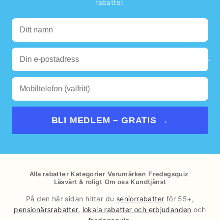
rabatter.
🌊
☀️
BLI MEDLEM – GRATIS →
Alla rabatter
·
Kategorier
·
Varumärken
·
Fredagsquiz
·
Läsvärt & roligt
·
Om oss
·
Kundtjänst
På den här sidan hittar du
seniorrabatter
för 55+,
pensionärsrabatter
,
lokala rabatter och erbjudanden
och