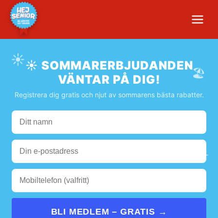
☀️
☀️ SOMMARERBJUDANDEN
🏖️
VÄNTAR PÅ DIG!
Registrera dig gratis och njut av sommarens bästa rabatter.
🌊
☀️
BLI MEDLEM – GRATIS →