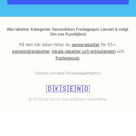
Alla rabatter
·
Kategorier
·
Varumärken
·
Fredagsquiz
·
Läsvärt & roligt
·
Om oss
·
Kundtjänst
På den här sidan hittar du
seniorrabatter
för 55+,
pensionärsrabatter
,
lokala rabatter och erbjudanden
och
fredagsquiz
.
Cookies och data
|
Personuppgiftspolicy
🇩🇰
🇸🇪
🇳🇴
© 2026 Hej Senior. Alla rättigheter förbehållna.