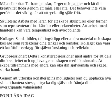
Måla eller rita: Ta fram penslar, färger och papper och låt din
kreativitet flöda genom att måla eller rita. Det behöver inte vara
perfekt – det viktiga är att uttrycka dig själv fritt.
Skulptera: Arbeta med leran för att skapa skulpturer eller former
som representerar dina känslor eller erfarenheter. Att arbeta med
händerna kan vara terapeutiskt och avkopplande.
Kollage: Samla bilder, tidningsklipp eller andra material och skapa
kollage som reflekterar dina tankar och känslor. Kollaget kan vara
ett kraftfullt verktyg för självutforskning och reflektion.
Gruppsessioner: Delta i konstterapisessioner med andra för att dela
din kreativitet och uppleva gemenskapen med likasinnade. Att
skapa tillsammans med andra kan öka din självkänsla och skapa
starka band.
Genom att utforska konstterapins möjligheter kan du upptäcka nya
sätt att hantera stress, uttrycka dig själv och främja ditt
övergripande välmående!
POPULÄRA IDAG