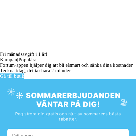
Fri månadsavgift i 1 år!
Kampanj
Populära
Fortum-appen hjälper dig att bli elsmart och sänka dina kostnader.
Teckna idag, det tar bara 2 minuter.
Gå till butik
☀️
☀️ SOMMARERBJUDANDEN
🏖️
VÄNTAR PÅ DIG!
Registrera dig gratis och njut av sommarens bästa
rabatter.