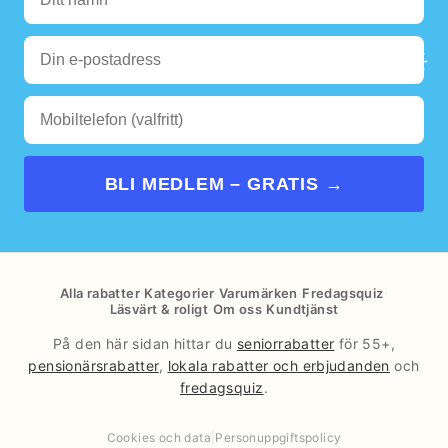
🌊
☀️
BLI MEDLEM – GRATIS →
Alla rabatter
·
Kategorier
·
Varumärken
·
Fredagsquiz
·
Läsvärt & roligt
·
Om oss
·
Kundtjänst
På den här sidan hittar du
seniorrabatter
för 55+,
pensionärsrabatter
,
lokala rabatter och erbjudanden
och
fredagsquiz
.
Cookies och data
|
Personuppgiftspolicy