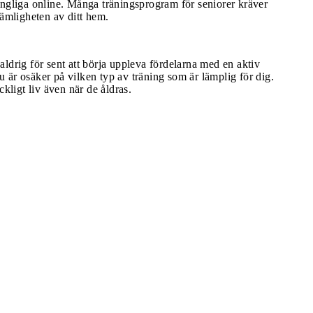
ängliga online. Många träningsprogram för seniorer kräver
vämligheten av ditt hem.
r aldrig för sent att börja uppleva fördelarna med en aktiv
du är osäker på vilken typ av träning som är lämplig för dig.
kligt liv även när de åldras.