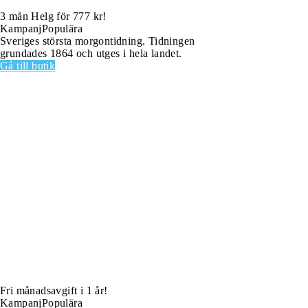
3 mån Helg för 777 kr!
Kampanj
Populära
Sveriges största morgontidning. Tidningen
grundades 1864 och utges i hela landet.
Gå till butik
Fri månadsavgift i 1 år!
Kampanj
Populära