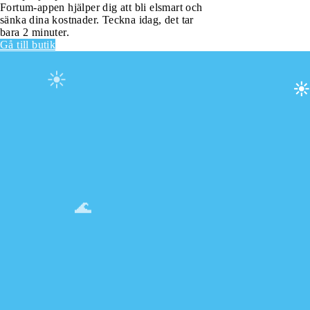
Fortum-appen hjälper dig att bli elsmart och
sänka dina kostnader. Teckna idag, det tar
bara 2 minuter.
Gå till butik
☀️
☀
🌊