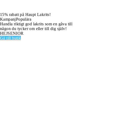
15% rabatt på Haupt Lakrits!
Kampanj
Populära
Handla riktigt god lakrits som en gåva till
någon du tycker om eller till dig själv!
HEJSENIOR
Gå till butik