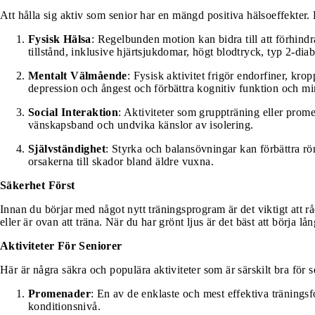
Att hålla sig aktiv som senior har en mängd positiva hälsoeffekter.
Fysisk Hälsa
: Regelbunden motion kan bidra till att förhind
tillstånd, inklusive hjärtsjukdomar, högt blodtryck, typ 2-dia
Mentalt Välmående
: Fysisk aktivitet frigör endorfiner, kr
depression och ångest och förbättra kognitiv funktion och mi
Social Interaktion
: Aktiviteter som gruppträning eller prom
vänskapsband och undvika känslor av isolering.
Självständighet
: Styrka och balansövningar kan förbättra rör
orsakerna till skador bland äldre vuxna.
Säkerhet Först
Innan du börjar med något nytt träningsprogram är det viktigt att rå
eller är ovan att träna. När du har grönt ljus är det bäst att börja l
Aktiviteter För Seniorer
Här är några säkra och populära aktiviteter som är särskilt bra för s
Promenader
: En av de enklaste och mest effektiva träningsf
konditionsnivå.