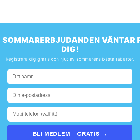
️ SOMMARERBJUDANDEN VÄNTAR 
DIG!
Registrera dig gratis och njut av sommarens bästa rabatter.
BLI MEDLEM – GRATIS →