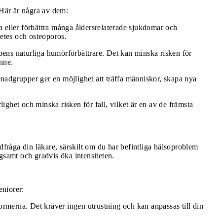
 Här är några av dem:
ra eller förbättra många åldersrelaterade sjukdomar och
betes och osteoporos.
oppens naturliga humörförbättrare. Det kan minska risken för
nne.
enadgrupper ger en möjlighet att träffa människor, skapa nya
lighet och minska risken för fall, vilket är en av de främsta
dfråga din läkare, särskilt om du har befintliga hälsoproblem
ångsamt och gradvis öka intensiteten.
eniorer:
ormerna. Det kräver ingen utrustning och kan anpassas till din