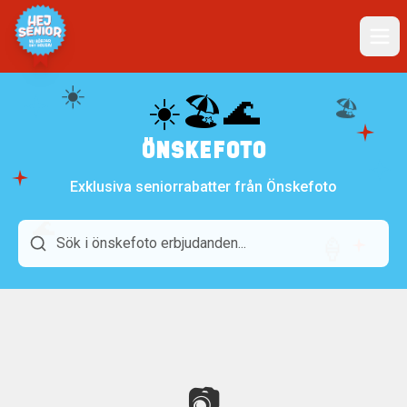
☀️
☀️🏖️🌊
🏖️
ÖNSKEFOTO
Exklusiva seniorrabatter från Önskefoto
🌊
🍦
📷