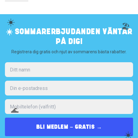
☀️
🏖️
☀️ SOMMARERBJUDANDEN VÄNTAR
PÅ DIG!
Registrera dig gratis och njut av sommarens bästa rabatter.
🌊
BLI MEDLEM – GRATIS →
☀️