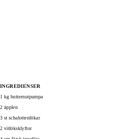
INGREDIENSER
1 kg butternutpumpa
2 äpplen
3 st schalottenlökar
2 vitlöksklyftor
4 cm färsk ingefära