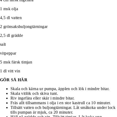
1 msk olja
4,5 dl vatten
2 grönsaksbuljongtärningar
2,5 dl grädde
salt
vitpeppar
5 msk färsk timjan
1 dl vitt vin
GÖR SÅ HÄR
Skala och kärna ur pumpa, äpplen och lök i mindre bitar.
Skala vitlök och skiva tunt.
Riv ingefära eller skär i mindre bitar.
Fräs allt tillsammans i olja i en stor kastrull ca 10 minuter.
Tillsätt vatten och buljongtärningar. Låt småkoka under lock
tills pumpan är mjuk, ca 20 minuter.
Häll på grädde och vin. Tillsätt timjan. Låt koka upp.