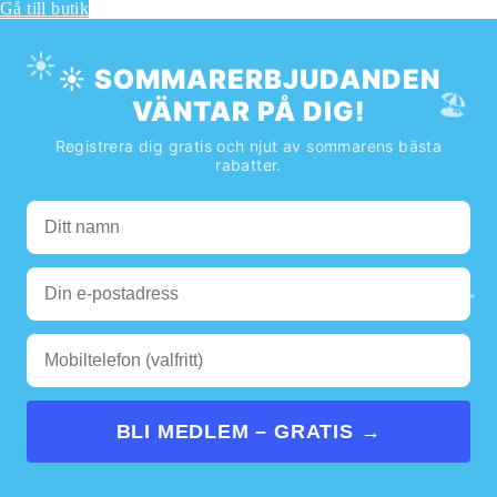
Gå till butik
☀️
☀️ SOMMARERBJUDANDEN
🏖️
VÄNTAR PÅ DIG!
Registrera dig gratis och njut av sommarens bästa
rabatter.
🌊
☀️
BLI MEDLEM – GRATIS →