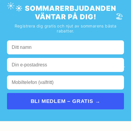
☀️
☀️ SOMMARERBJUDANDEN
🏖️
VÄNTAR PÅ DIG!
Registrera dig gratis och njut av sommarens bästa
rabatter.
🌊
☀️
BLI MEDLEM – GRATIS →