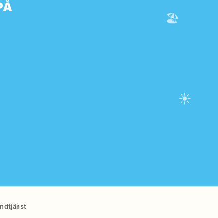
PÅ
🏖️
☀️
ndtjänst