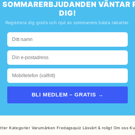
️ SOMMARERBJUDANDEN VÄNTAR 
DIG!
Registrera dig gratis och njut av sommarens bästa rabatter.
BLI MEDLEM – GRATIS →
atter
·
Kategorier
·
Varumärken
·
Fredagsquiz
·
Läsvärt & roligt
·
Om oss
·
Ku