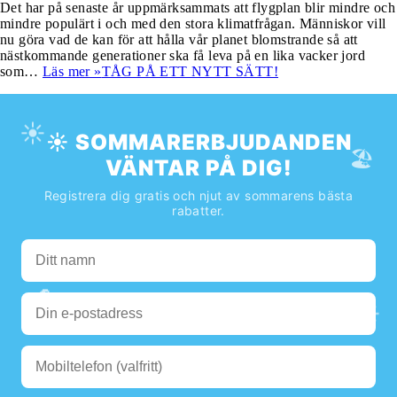
Det har på senaste år uppmärksammats att flygplan blir mindre och
mindre populärt i och med den stora klimatfrågan. Människor vill
nu göra vad de kan för att hålla vår planet blomstrande så att
nästkommande generationer ska få leva på en lika vacker jord
som…
Läs mer »
TÅG PÅ ETT NYTT SÄTT!
☀️
☀️ SOMMARERBJUDANDEN
🏖️
VÄNTAR PÅ DIG!
Registrera dig gratis och njut av sommarens bästa
rabatter.
🌊
☀️