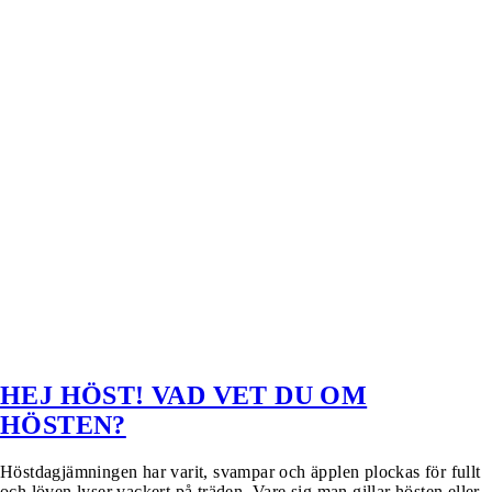
HEJ HÖST! VAD VET DU OM
HÖSTEN?
Höstdagjämningen har varit, svampar och äpplen plockas för fullt
och löven lyser vackert på träden. Vare sig man gillar hösten eller