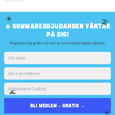
☀️
🏖️
☀️ SOMMARERBJUDANDEN VÄNTAR
PÅ DIG!
Registrera dig gratis och njut av sommarens bästa rabatter.
🌊
BLI MEDLEM – GRATIS →
☀️