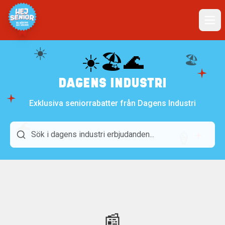
☀️
☀️🏖️🌊
🏖️
DAGENS INDUSTRI
Exklusiva seniorrabatter från Dagens Industri
🌊
🍦
📰