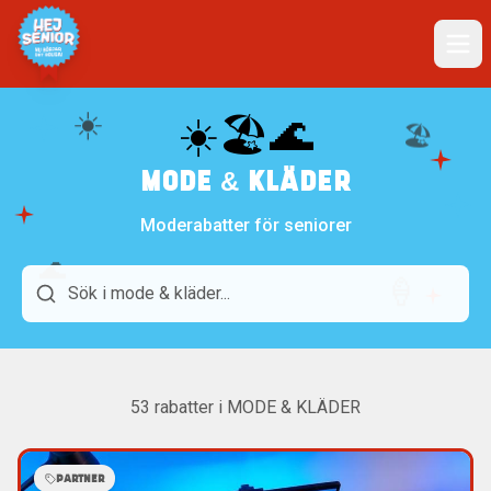
☀️
☀️🏖️🌊
🏖️
MODE & KLÄDER
Moderabatter för seniorer
🌊
🍦
53
rabatter i
MODE & KLÄDER
PARTNER