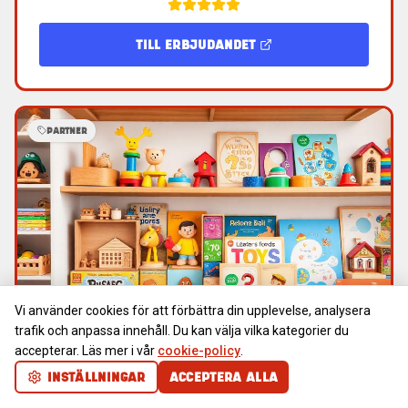
TILL ERBJUDANDET
PARTNER
Vi använder cookies för att förbättra din upplevelse, analysera
trafik och anpassa innehåll. Du kan välja vilka kategorier du
accepterar. Läs mer i vår
cookie-policy
.
LEKSAKSAFFÄREN.COM
INSTÄLLNINGAR
ACCEPTERA ALLA