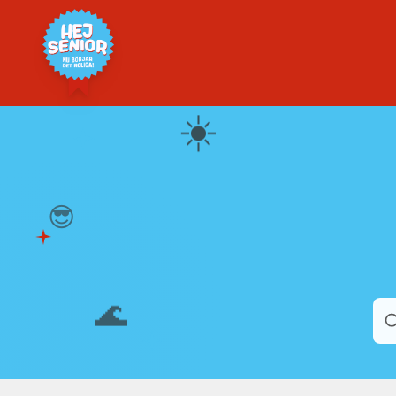
☀️
😎
🌊