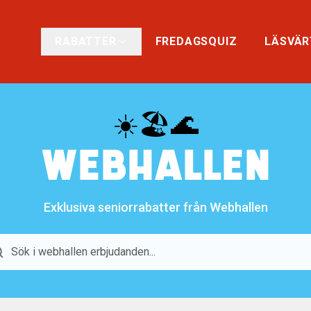
RABATTER
FREDAGSQUIZ
LÄSVÄR
☀️🏖️🌊
WEBHALLEN
Exklusiva seniorrabatter från Webhallen