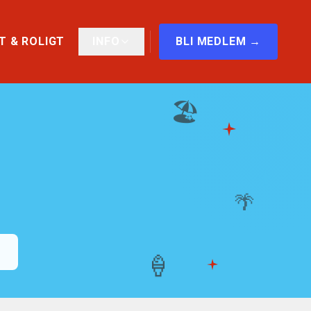
T & ROLIGT
INFO
BLI MEDLEM →
🏖️
🌴
🍦