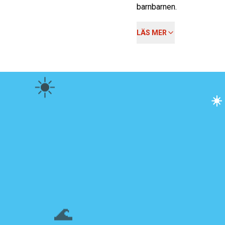
barnbarnen.
LÄS MER
☀️
☀
🌊