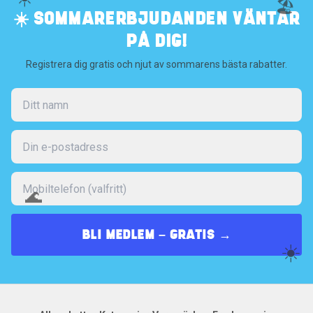
🏖️
☀️ SOMMARERBJUDANDEN VÄNTAR
PÅ DIG!
Registrera dig gratis och njut av sommarens bästa rabatter.
🌊
BLI MEDLEM – GRATIS →
☀️