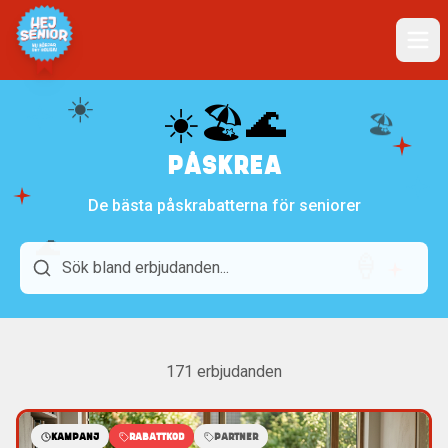
☀️
☀️🏖️🌊
🏖️
PÅSKREA
De bästa påskrabatterna för seniorer
🌊
🍦
171
erbjudanden
KAMPANJ
RABATTKOD
PARTNER