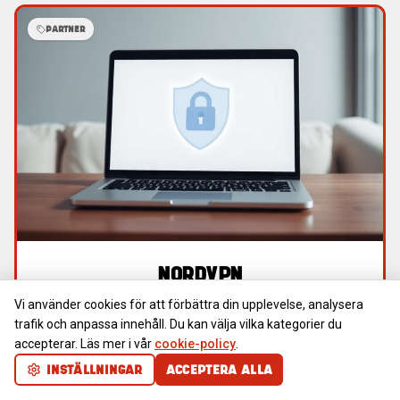
PARTNER
NORDVPN
SÄKER SURF PÅ NÄTET
Vi använder cookies för att förbättra din upplevelse, analysera
trafik och anpassa innehåll. Du kan välja vilka kategorier du
Skydda din integritet och surfa tryggt på internet, oavsett
accepterar. Läs mer i vår
cookie-policy
.
var du befinner dig.
INSTÄLLNINGAR
ACCEPTERA ALLA